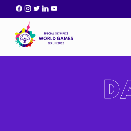
F
I
T
L
Y
A
N
W
I
O
C
S
I
N
U
E
T
T
K
T
B
A
T
E
U
O
G
E
D
B
O
R
R
I
E
K
A
N
D
M