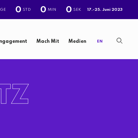
0
0
0
AGE
STD
MIN
SEK
17.-25. Juni 2023
ngagement
Mach Mit
Medien
EN
TZ