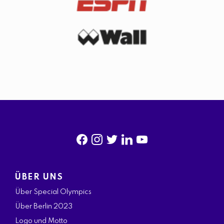
f
i
t
l
y
a
n
w
i
o
ÜBER UNS
c
s
i
n
u
Über Special Olympics
e
t
t
k
t
Über Berlin 2023
b
a
t
e
u
Logo und Motto