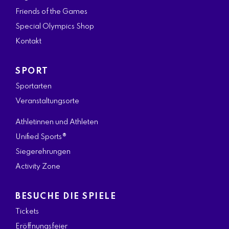
o
g
e
d
b
Friends of the Games
o
r
r
i
e
Special Olympics Shop
k
a
n
Kontakt
m
SPORT
Sportarten
Veranstaltungsorte
Athletinnen und Athleten
Unified Sports®
Siegerehrungen
Activity Zone
BESUCHE DIE SPIELE
Tickets
Eröffnungsfeier