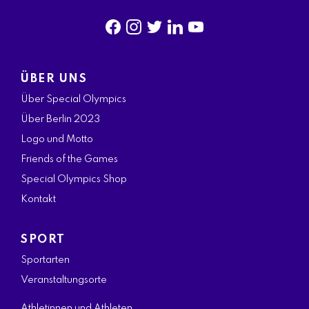
f
i
t
l
y
a
n
w
i
o
ÜBER UNS
c
s
i
n
u
Über Special Olympics
e
t
t
k
t
Über Berlin 2023
b
a
t
e
u
Logo und Motto
o
g
e
d
b
Friends of the Games
o
r
r
i
e
Special Olympics Shop
k
a
n
Kontakt
m
SPORT
Sportarten
Veranstaltungsorte
Athletinnen und Athleten