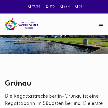
0
0
0
0
TAGE
STD
MIN
SEK
M
e
n
S
u
u
c
h
e
Grünau
Die Regattastrecke Berlin-Grünau ist eine
Regattabahn im Südosten Berlins. Die erste