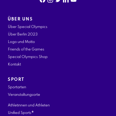
f
i
t
l
y
a
n
w
i
o
ÜBER UNS
c
s
i
n
u
Über Special Olympics
e
t
t
k
t
Über Berlin 2023
b
a
t
e
u
Logo und Motto
o
g
e
d
b
Friends of the Games
o
r
r
i
e
Special Olympics Shop
k
a
n
Kontakt
m
SPORT
Sportarten
Veranstaltungsorte
Athletinnen und Athleten
Unified Sports®