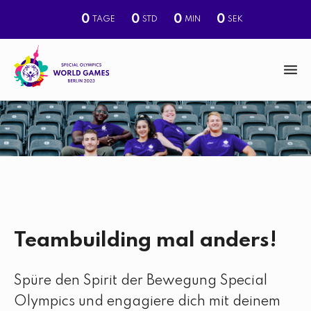
0
0
0
0
TAGE
STD
MIN
SEK
M
e
n
S
u
u
c
h
e
Teambuilding mal anders!
Spüre den Spirit der Bewegung Special
Olympics und engagiere dich mit deinem