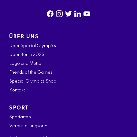
f
i
t
l
y
a
n
w
i
o
ÜBER UNS
c
s
i
n
u
Über Special Olympics
e
t
t
k
t
Über Berlin 2023
b
a
t
e
u
Logo und Motto
o
g
e
d
b
Friends of the Games
o
r
r
i
e
Special Olympics Shop
k
a
n
Kontakt
m
SPORT
Sportarten
Veranstaltungsorte