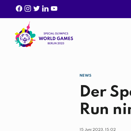
F
I
T
L
Y
A
N
W
I
O
C
S
I
N
U
E
T
T
K
T
B
A
T
E
U
O
G
E
D
B
O
R
R
I
E
NEWS
K
A
N
M
Der Sp
Run ni
15 Juni 2023, 15:02