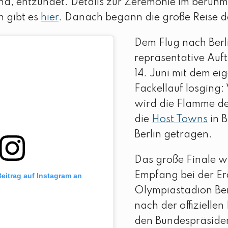
nd, entzündet. Details zur Zeremonie im berüh
 gibt es
hier
. Danach begann die große Reise d
Dem Flug nach Berli
repräsentative Auft
14. Juni mit dem ei
Fackellauf losging:
wird die Flamme de
die
Host Towns
in 
Berlin getragen.
Das große Finale wi
Empfang bei der Er
Beitrag auf Instagram an
Olympiastadion Berl
nach der offizielle
den Bundespräside