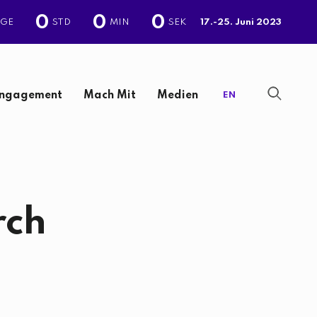
0
0
0
AGE
STD
MIN
SEK
17.-25. Juni 2023
ngagement
Mach Mit
Medien
EN
rch