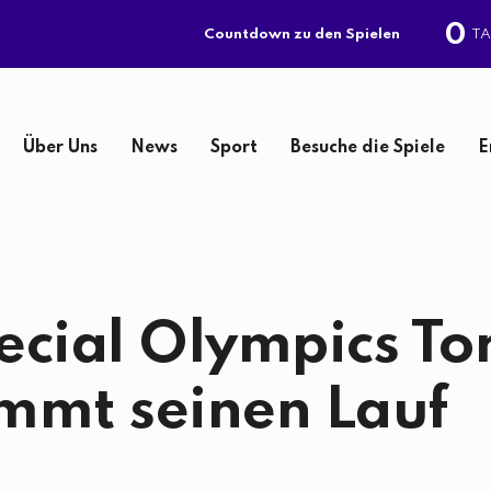
0
T
Countdown zu den Spielen
Über Uns
News
Sport
Besuche die Spiele
E
S
u
ecial Olympics To
c
h
mmt seinen Lauf
e