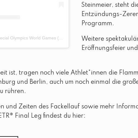
Steinmeier, steht d
Entzündungs-Zere
Programm.
Ein Beitrag geteilt von Special Olympics World Games (@sowg_berlin2023)
Weitere spektakulä
Eröffnungsfeier un
.
it ist, tragen noch viele Athlet*innen die Flamm
nburg und Berlin, auch um noch einmal die gro
zu rühren.
n und Zeiten des Fackellauf sowie mehr Inform
ETR
®
Final Leg findest du hier: