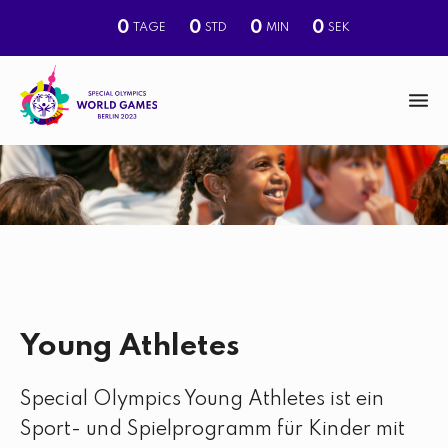
0
0
0
0
TAGE
STD
MIN
SEK
M
e
n
S
u
u
c
h
e
Young Athletes
Special Olympics Young Athletes ist ein
Sport- und Spielprogramm für Kinder mit