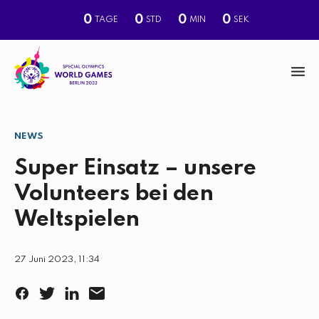
0
0
0
0
TAGE
STD
MIN
SEK
M
e
n
NEWS
S
u
u
Super Einsatz – unsere
c
Volunteers bei den
h
Weltspielen
e
27 Juni 2023, 11:34
F
T
L
E
a
w
i
m