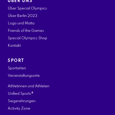
ÜBER UNS
c
s
i
n
u
Über Special Olympics
e
t
t
k
t
Über Berlin 2023
b
a
t
e
u
Logo und Motto
o
g
e
d
b
Friends of the Games
o
r
r
i
e
Special Olympics Shop
k
a
n
Kontakt
m
SPORT
Sportarten
Veranstaltungsorte
Athletinnen und Athleten
Unified Sports®
Siegerehrungen
Activity Zone