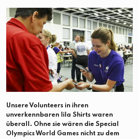
c
i
n
a
e
t
k
i
b
t
e
l
o
e
d
o
r
I
k
n
Unsere Volunteers in ihren
unverkennbaren lila Shirts waren
überall. Ohne sie wären die Special
Olympics World Games nicht zu dem