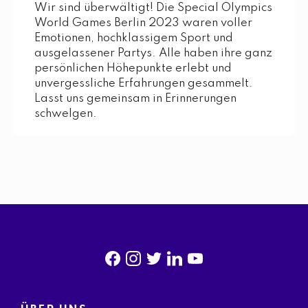
Wir sind überwältigt! Die Special Olympics
World Games Berlin 2023 waren voller
Emotionen, hochklassigem Sport und
ausgelassener Partys. Alle haben ihre ganz
persönlichen Höhepunkte erlebt und
unvergessliche Erfahrungen gesammelt.
Lasst uns gemeinsam in Erinnerungen
schwelgen.
f
i
t
l
y
a
n
w
i
o