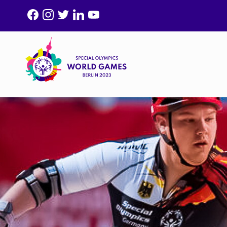
F
I
T
L
Y
A
N
W
I
O
C
S
I
N
U
E
T
T
K
T
B
A
T
E
U
O
G
E
D
B
O
R
R
I
E
K
A
N
M