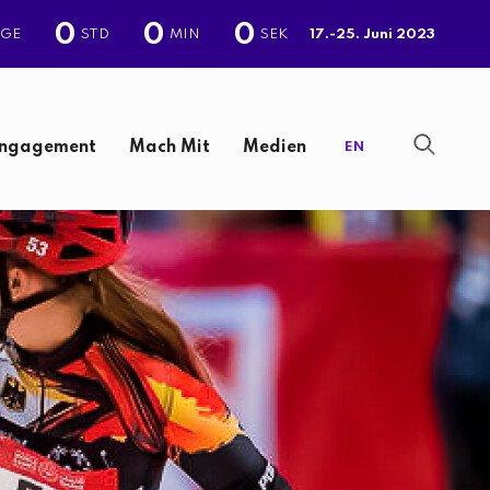
0
0
0
AGE
STD
MIN
SEK
17.-25. Juni 2023
ngagement
Mach Mit
Medien
EN