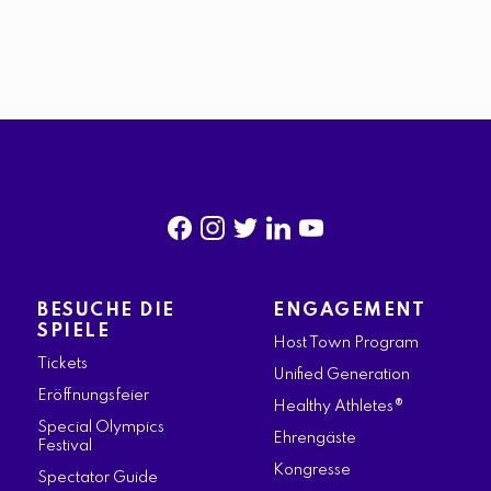
f
i
t
l
y
a
n
w
i
o
BESUCHE DIE
ENGAGEMENT
c
s
i
n
u
SPIELE
Host Town Program
e
t
t
k
t
Tickets
Unified Generation
b
a
t
e
u
Eröffnungsfeier
Healthy Athletes®
o
g
e
d
b
Special Olympics
Ehrengäste
Festival
o
r
r
i
e
Kongresse
Spectator Guide
k
a
n